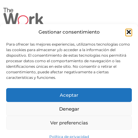
Gestionar consentimiento
Para ofrecer las mejores experiencias, utilizamos tecnologías como
Great Place to Work
las cookies para almacenar y/o acceder a la información del
dispositivo. El consentimiento de estas tecnologías nos permitirá
Cl. 39 Bis A #29-36,
procesar datos como el comportamiento de navegación o las
Bogotá - Colombia
identificaciones únicas en este sitio. No consentir o retirar el
consentimiento, puede afectar negativamente a ciertas
+57 301 226 2846
características y funciones.
manuel.vargas@peoplesvoice.co
Michael Page
Aceptar
Calle 81 # 11 - 08 Piso 11, Edificio 8111
Bogotá, DC, Colombia
Denegar
(601) 745 4500
Ver preferencias
Conectandotalentos@michaelpage.com.co
Política de Privacidad
Política de privacidad